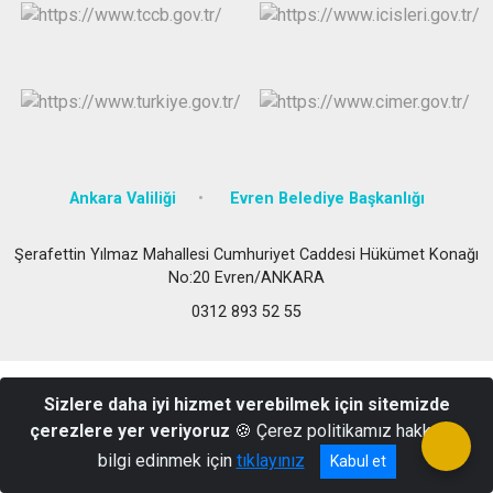
Evren
Yenimahalle
Gölbaşı
Pursaklar
Güdül
Ankara Valiliği
Evren Belediye Başkanlığı
Şerafettin Yılmaz Mahallesi Cumhuriyet Caddesi Hükümet Konağı
No:20 Evren/ANKARA
0312 893 52 55
Sizlere daha iyi hizmet verebilmek için sitemizde
çerezlere yer veriyoruz
🍪 Çerez politikamız hakkında
bilgi edinmek için
tıklayınız
Kabul et