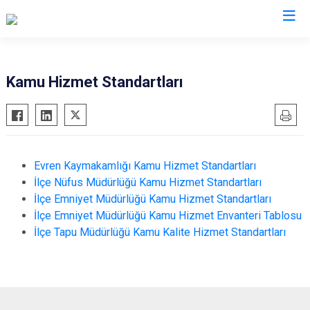
Ankara
Kamu Hizmet Standartları
Akyurt
Haymana
Altındağ
Kalecik
Ayaş
Kahramankazan
Evren Kaymakamlığı Kamu Hizmet Standartları
Bala
Keçiören
İlçe Nüfus Müdürlüğü Kamu Hizmet Standartları
Beypazarı
Kızılcahamam
İlçe Emniyet Müdürlüğü Kamu Hizmet Standartları
İlçe Emniyet Müdürlüğü Kamu Hizmet Envanteri Tablosu
Çamlıdere
Mamak
İlçe Tapu Müdürlüğü Kamu Kalite Hizmet Standartları
Çankaya
Nallıhan
Çubuk
Polatlı
Elmadağ
Şereflikoçhisar
Etimesgut
Sincan