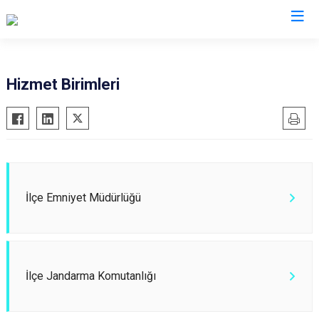
Ankara
Hizmet Birimleri
Akyurt
Haymana
Altındağ
Kalecik
Ayaş
Kahramankazan
Bala
Keçiören
İlçe Emniyet Müdürlüğü
Beypazarı
Kızılcahamam
Çamlıdere
Mamak
Çankaya
Nallıhan
Çubuk
Polatlı
İlçe Jandarma Komutanlığı
Elmadağ
Şereflikoçhisar
Etimesgut
Sincan