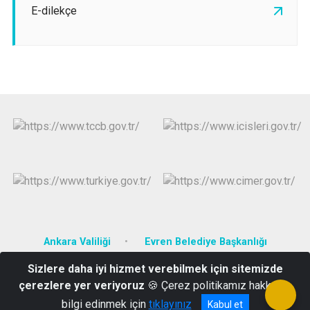
E-dilekçe
Ankara Valiliği
Evren Belediye Başkanlığı
Sizlere daha iyi hizmet verebilmek için sitemizde
Şerafettin Yılmaz Mahallesi Cumhuriyet Caddesi Hükümet Konağı
çerezlere yer veriyoruz
🍪 Çerez politikamız hakkında
No:20 Evren/ANKARA
bilgi edinmek için
tıklayınız
Kabul et