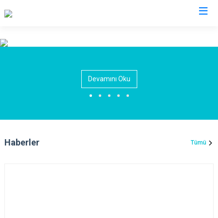
Ankara
Akyurt
Haymana
Devamını Oku
Altındağ
Kalecik
Ayaş
Kahramankazan
Bala
Keçiören
Beypazarı
Kızılcahamam
Haberler
Tümü
Çamlıdere
Mamak
Çankaya
Nallıhan
Çubuk
Polatlı
Elmadağ
Şereflikoçhisar
Etimesgut
Sincan