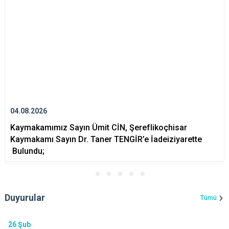
Evren
Yenimahalle
Gölbaşı
Pursaklar
Güdül
04.08.2026
Kaymakamımız Sayın Ümit CİN, Şereflikoçhisar
Kaymakamı Sayın Dr. Taner TENGİR’e İadeiziyarette
Bulundu;
Duyurular
Tümü
26
Şub